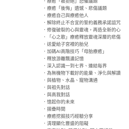
．療癒「被拒絕」恐懼議題
．療癒「後悔」遺憾、悲傷議題
．療癒自己與療癒他人
．解除終止不合宜的誓約義務承諾詛咒
．修復破裂的心與靈魂，再造全新的心
．「心之歌」療癒釋放靈魂深層的悲傷
．送愛給子宮裡的胎兒
．加碼AI高階技巧「母胎療癒」
．釋放游離飄盪記憶
．深入認識一到七界、連結每界
．為無機物下載好的能量、淨化與解讀
．與植物、水晶、寵物溝通
．與祖先對話
．與高我對話
．憶起你的未來
．摺疊時間
．療癒挖掘技巧經驗分享
．清理顯化豐盛的阻礙