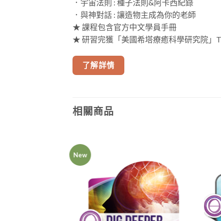
．宇宙法則 : 種子法則&阿卡西紀錄
．與神對話 : 讓造物主成為你的老師
★ 課程包含官方中文學員手冊
★ 研習完獲「美國希塔療癒科學研究院」ThetaH
了解詳情
相關商品
New
Add to
wishlist