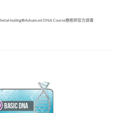
ealing®Advanced DNA Course療癒師官方證書
Add to
wishlist