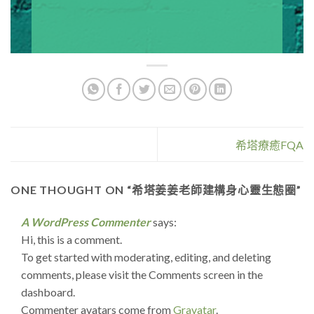
希塔療癒FQA
ONE THOUGHT ON “
希塔姜姜老師建構身心靈生態圈
”
A WordPress Commenter
says:
Hi, this is a comment.
To get started with moderating, editing, and deleting
comments, please visit the Comments screen in the
dashboard.
Commenter avatars come from
Gravatar
.