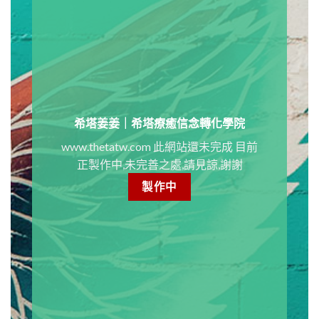
信念轉化，協助突破情緒內耗、關係與
人生卡點，幫助你回到清晰穩定的豐盛
狀態。透過瑜珈、頌缽工作坊，改善失
眠壓力等問題。
youtube
佛教佛學基督
公益
希塔姜姜老師fb
潛意識
信念
轉化
姜
玉玲
希塔姜姜｜希塔療癒信念轉化學院
www.thetatw.com
此網站還未完成 目前
正製作中,未完善之處,請見諒,謝謝
製作中
希塔療癒
西塔維基百科裡療育創辦人維
安娜，透過連結宇宙源頭冥想、療癒內
在小孩、原生家庭、化解祖先業力。運
用吸引力法則，顯化靈魂伴侶與事業財
富豐盛。我們建立身心靈生態圈︰有催
眠、NAC、阿卡西紀錄、臼井靈氣、精