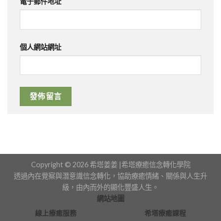
電子郵件地址
個人網站網址
Copyright © 2026 希塔姜姜 |希塔療癒信念轉化學院
透過內在覺察與潛意識信念轉化，協助療癒情緒、關係與人生升
級，由內而外的顯化豐盛人生。
網站地圖
線上療癒服務
希塔療癒課程