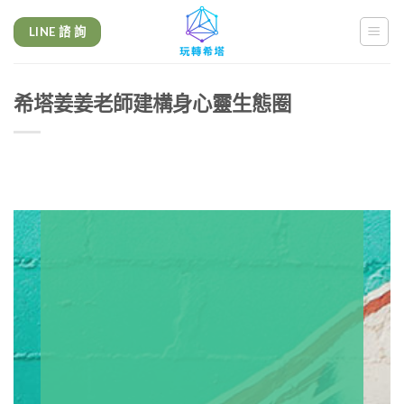
LINE 諮 詢
希塔姜姜老師建構身心靈生態圈
玩轉希塔
|
ThetaHealing
Ⓡ
國際官方療癒
師
導師
ChatGPT
身心靈成長課程
gemini
療癒師培訓課程
Google AI
心理諮商-能
量療法-通靈算命-
西塔療愈
提供希塔療
癒課程、個案療癒、心理諮詢、潛意識