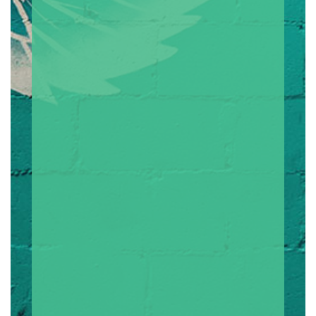
油、水晶、塔羅牌、種子法則與佛法金
剛經智慧、量子力學與唯識學、生命靈
數、家族排列、元成宮、算命命理風水
與易經、人類圖與瑪雅占星座心理學等
專業老師，支持陪伴學員自我成長。我
們身心靈教育中心，服務地區涵蓋:臺北
台北市、新北、桃園中壢青埔、平鎮龍
潭楊梅八德大溪龜山蘆竹大園觀音新
屋、新竹縣、苗栗、臺中台中彰化南投-
臺南台南嘉義雲林、宜蘭花蓮臺東台
東、高雄屏東、在台灣與亞洲華人地區:
新加坡馬來西亞、中國大陸香港都有服
務，開辦線上課程。身心診所提供憂鬱
症、焦慮恐懼創傷、婚姻諮商與感情關
係支持，結合NLP能量，協助自我覺
察，正能量語錄、書寫練習，獲得自
信，更學會愛自己。